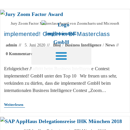
Inhalt
springen
Jury Zoom Factor Masterclass Award von Zoomcharts und Microsoft
implemented! GmbH in BI-Masterclass
admin
5. Juni 2020
Blog
/
Business Intelligence
/
News
0 Kommentare
Erfolgreicher Auftritt beim Business Intelligence Contest:
implemented! GmbH unter den Top 10 Wir freuen uns sehr,
verkünden zu dürfen, dass die implemented! GmbH beim
internationalen Business Intelligence Contest „Zoom…
Weiterlesen