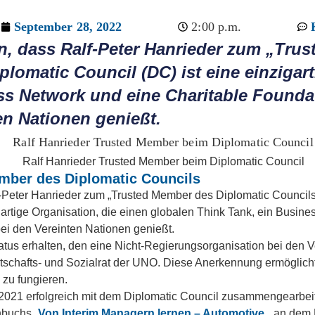
September 28, 2022
2:00 p.m.
n, dass Ralf-Peter Hanrieder zum „Tru
lomatic Council (DC) ist eine einzigart
ss Network und eine Charitable Founda
en Nationen genießt.
ember des Diplomatic Councils
f-Peter Hanrieder zum „Trusted Member des Diplomatic Councils
gartige Organisation, die einen globalen Think Tank, ein Busin
ei den Vereinten Nationen genießt.
tus erhalten, den eine Nicht-Regierungsorganisation bei den V
tschafts- und Sozialrat der UNO. Diese Anerkennung ermöglicht
 zu fungieren.
021 erfolgreich mit dem Diplomatic Council zusammengearbeitet
hbuchs „
Von Interim Managern lernen – Automotive
„, an dem 